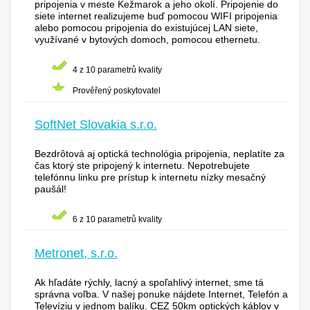
pripojenia v meste Kežmarok a jeho okolí. Pripojenie do
siete internet realizujeme buď pomocou WIFI pripojenia
alebo pomocou pripojenia do existujúcej LAN siete,
využívané v bytových domoch, pomocou ethernetu.
4 z 10 parametrů kvality
Prověřený poskytovatel
SoftNet Slovakia s.r.o.
Bezdrôtová aj optická technológia pripojenia, neplatíte za
čas ktorý ste pripojený k internetu. Nepotrebujete
telefónnu linku pre prístup k internetu nízky mesačný
paušál!
6 z 10 parametrů kvality
Metronet, s.r.o.
Ak hľadáte rýchly, lacný a spoľahlivý internet, sme tá
správna voľba. V našej ponuke nájdete Internet, Telefón a
Televíziu v jednom balíku. CEZ 50km optických káblov v