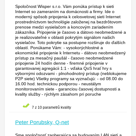
Spoločnost Wisper s.r.o. Vám ponúka prístup k sieti
Internet so zameraním na domácnosti a firmy. Ide o
moderný spôsob pripojenia k celosvetovej sieti Internet
prostredníctvom technológie založenej na bezdrôtovom
prenose medzi vysielačom a koncovým zariadením
zákazníka. Pripojenie je časovo a dátovo neobmedzené a
je realizovateľné v oblasti pokrytým signálom našich
vysielačov. Toto pokrytie sa postupne rozširuje do ďalších
oblastí. Ponúkame Vám: - vysokorýchlostné a
ekonomické pripojenie k Internetu - dátovo neobmedzený
prístup za mesačný paušál - časovo neobmedzené
pripojenie 24 hodín denne - firemné pripojenie v
garantovanej agregácii 1:1 - vďaka QoS hrať hry s
výbornými odozvami - plnohodnotný prístup (neblokujeme
P2P siete) Všetky programy sa vyznačujú: - od 08.00 do
16.00 hod. technickou podporou - neustálym
monitorovaním siete - garanciou časovej dostupnosti a
kvality služby - rýchlym zásahom pri poruche
7 z 10 parametrů kvality
Peter Porubsky, Q-net
Sme spoločnosť zaoberajúca sa budovaním LAN sietí a