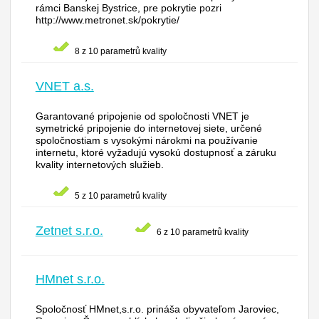
rámci Banskej Bystrice, pre pokrytie pozri
http://www.metronet.sk/pokrytie/
8 z 10 parametrů kvality
VNET a.s.
Garantované pripojenie od spoločnosti VNET je
symetrické pripojenie do internetovej siete, určené
spoločnostiam s vysokými nárokmi na používanie
internetu, ktoré vyžadujú vysokú dostupnosť a záruku
kvality internetových služieb.
5 z 10 parametrů kvality
Zetnet s.r.o.
6 z 10 parametrů kvality
HMnet s.r.o.
Spoločnosť HMnet,s.r.o. prináša obyvateľom Jaroviec,