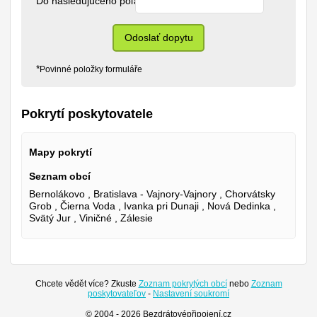
Do nasledujúceho poľa napíšte slovo "hrnec": 
*
Odoslať dopytu
*
Povinné položky formuláře
Pokrytí poskytovatele
Mapy pokrytí
Seznam obcí
Bernolákovo , Bratislava - Vajnory-Vajnory , Chorvátsky
Grob , Čierna Voda , Ivanka pri Dunaji , Nová Dedinka ,
Svätý Jur , Viničné , Zálesie
Chcete vědět více? Zkuste
Zoznam pokrytých obcí
nebo
Zoznam
poskytovateľov
-
Nastavení soukromí
© 2004 - 2026 Bezdrátovépřipojení.cz