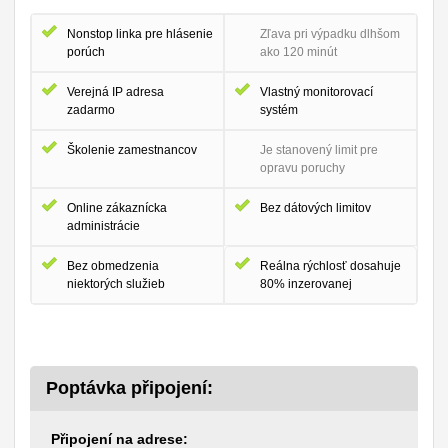
Nonstop linka pre hlásenie
Zľava pri výpadku dlhšom
porúch
ako 120 minút
Verejná IP adresa
Vlastný monitorovací
zadarmo
systém
Školenie zamestnancov
Je stanovený limit pre
opravu poruchy
Online zákaznícka
Bez dátových limitov
administrácie
Bez obmedzenia
Reálna rýchlosť dosahuje
niektorých služieb
80% inzerovanej
Poptávka připojení:
Připojení na adrese: