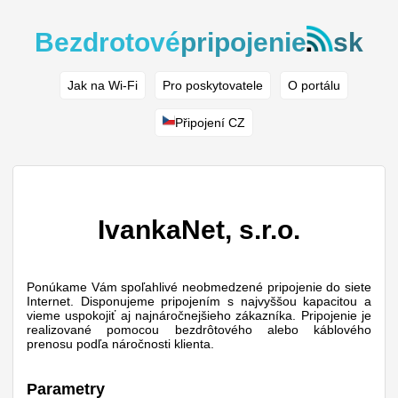
Bezdrotové
pripojenie
sk
Jak na Wi-Fi
Pro poskytovatele
O portálu
Připojení CZ
IvankaNet, s.r.o.
Ponúkame Vám spoľahlivé neobmedzené pripojenie do siete
Internet. Disponujeme pripojením s najvyššou kapacitou a
vieme uspokojiť aj najnáročnejšieho zákazníka. Pripojenie je
realizované pomocou bezdrôtového alebo káblového
prenosu podľa náročnosti klienta.
Parametry