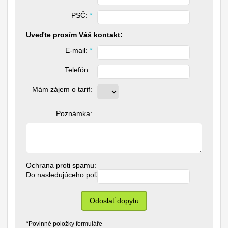
PSČ: 
*
Uveďte prosím Váš kontakt:
E-mail: 
*
Telefón: 
Mám zájem o tarif:
Poznámka:
Ochrana proti spamu:
Do nasledujúceho poľa napíšte slovo "hrnec": 
*
Odoslať dopytu
*
Povinné položky formuláře