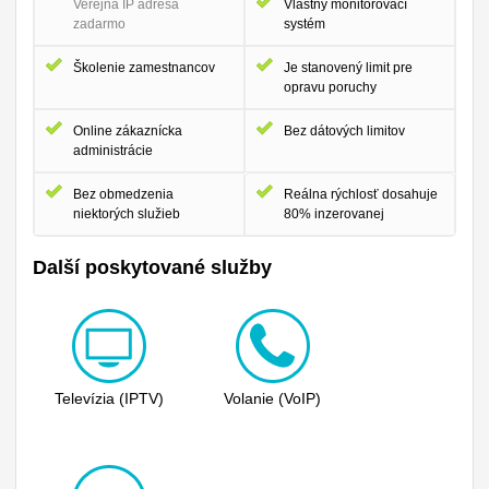
Verejná IP adresa
Vlastný monitorovací
zadarmo
systém
Školenie zamestnancov
Je stanovený limit pre
opravu poruchy
Online zákaznícka
Bez dátových limitov
administrácie
Bez obmedzenia
Reálna rýchlosť dosahuje
niektorých služieb
80% inzerovanej
Další poskytované služby
Televízia (IPTV)
Volanie (VoIP)