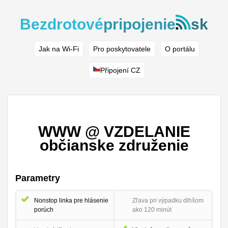
Bezdrotové
pripojenie
sk
Jak na Wi-Fi
Pro poskytovatele
O portálu
Připojení CZ
WWW @ VZDELANIE
občianske združenie
Parametry
Nonstop linka pre hlásenie
Zľava pri výpadku dlhšom
porúch
ako 120 minút