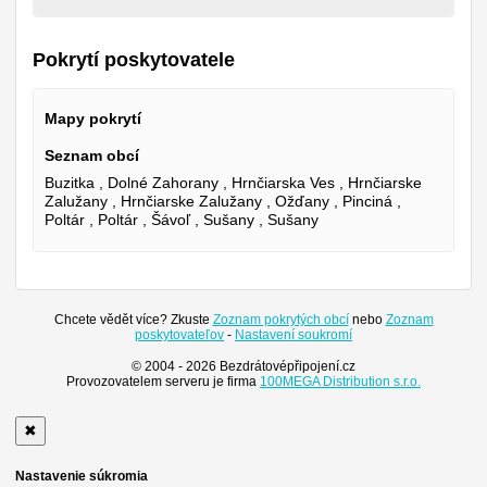
Pokrytí poskytovatele
Mapy pokrytí
Seznam obcí
Buzitka , Dolné Zahorany , Hrnčiarska Ves , Hrnčiarske
Zalužany , Hrnčiarske Zalužany , Ožďany , Pinciná ,
Poltár , Poltár , Šávoľ , Sušany , Sušany
Chcete vědět více? Zkuste
Zoznam pokrytých obcí
nebo
Zoznam
poskytovateľov
-
Nastavení soukromí
© 2004 - 2026 Bezdrátovépřipojení.cz
Provozovatelem serveru je firma
100MEGA Distribution s.r.o.
✖
Nastavenie súkromia