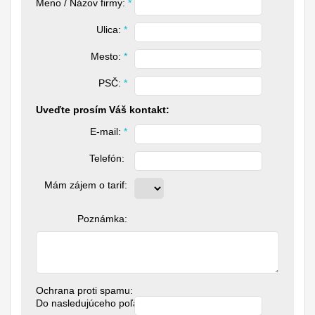
Meno / Názov firmy: 
*
Ulica: 
*
Mesto: 
*
PSČ: 
*
Uveďte prosím Váš kontakt:
E-mail: 
*
Telefón: 
Mám zájem o tarif:
Poznámka:
Ochrana proti spamu:
Do nasledujúceho poľa napíšte slovo "hrnec": 
*