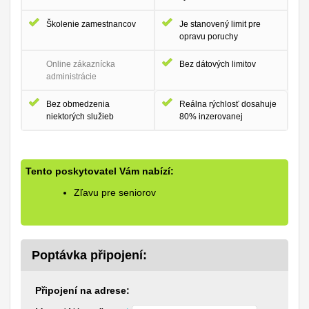
Školenie zamestnancov
Je stanovený limit pre
opravu poruchy
Online zákaznícka
Bez dátových limitov
administrácie
Bez obmedzenia
Reálna rýchlosť dosahuje
niektorých služieb
80% inzerovanej
Tento poskytovatel Vám nabízí:
Zľavu pre seniorov
Poptávka připojení:
Připojení na adrese: