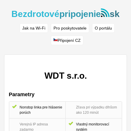
Bezdrotové
pripojenie
sk
Jak na Wi-Fi
Pro poskytovatele
O portálu
Připojení CZ
WDT s.r.o.
Parametry
Nonstop linka pre hlásenie
Zľava pri výpadku dlhšom
porúch
ako 120 minút
Verejná IP adresa
Vlastný monitorovací
zadarmo
systém