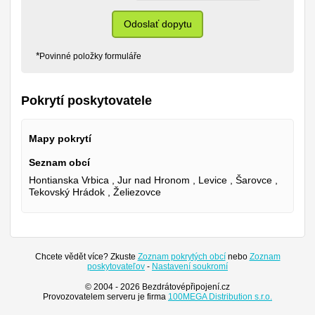
Odoslať dopytu
*
Povinné položky formuláře
Pokrytí poskytovatele
Mapy pokrytí
Seznam obcí
Hontianska Vrbica , Jur nad Hronom , Levice , Šarovce ,
Tekovský Hrádok , Želiezovce
Chcete vědět více? Zkuste
Zoznam pokrytých obcí
nebo
Zoznam
poskytovateľov
-
Nastavení soukromí
© 2004 - 2026 Bezdrátovépřipojení.cz
Provozovatelem serveru je firma
100MEGA Distribution s.r.o.