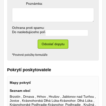
Poznámka:
Ochrana proti spamu:
Do nasledujúceho poľa napíšte slovo "hrnec": 
*
Odoslať dopytu
*
Povinné položky formuláře
Pokrytí poskytovatele
Mapy pokrytí
Seznam obcí
Brzotín , Drnava , Hrhov , Hrušov , Jablonov nad Turňou ,
Jovice , Krásnohorská Dlhá Lúka-Krásnohor. Dlhá Lúka ,
Krásnohorské Podhradie-Krásnohor. Podhradie , Kružná ,