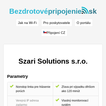
Bezdrotové
pripojenie
sk
Jak na Wi-Fi
Pro poskytovatele
O portálu
Připojení CZ
Szari Solutions s.r.o.
Parametry
Nonstop linka pre hlásenie
Zľava pri výpadku dlhšom
porúch
ako 120 minút
Verejná IP adresa
Vlastný monitorovací
zadarmo
systém