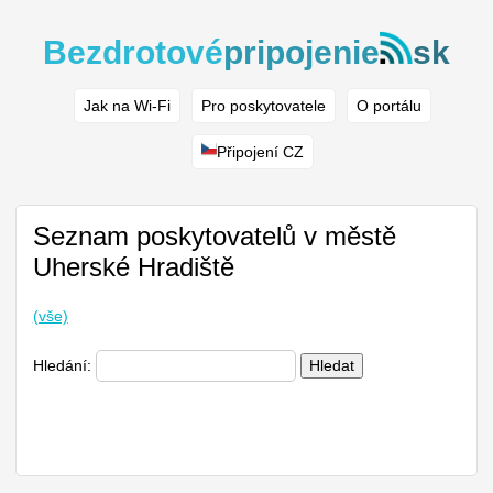
Bezdrotové
pripojenie
sk
Jak na Wi-Fi
Pro poskytovatele
O portálu
Připojení CZ
Seznam poskytovatelů v městě
Uherské Hradiště
(vše)
Hledání:
Hledat