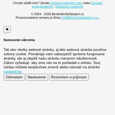
Chcete vědět více? Zkuste
Zoznam pokrytých obcí
nebo
Zoznam
poskytovateľov
-
Nastavení soukromí
© 2004 - 2026 Bezdrátovépřipojení.cz
Provozovatelem serveru je firma
100MEGA Distribution s.r.o.
✖
Nastavenie súkromia
Tak ako všetky webové stránky, aj táto webová stránka používa
súbory cookie. Pomáhajú nám zabezpečiť správne fungovanie
stránky, ale aj zlepšiť našu stránku meraním návštevnosti.
Zákon vyžaduje, aby sme vás na to požiadali o súhlas. Svoj
súhlas môžete kedykoľvek zmeniť alebo odvolať na stránke
nastavenia
.
Odmietam
Nastavenie
Rozumiem a prijímam