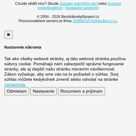
Chcete vědět více? Zkuste
Zoznam pokrytých obcí
nebo
Zoznam
poskytovateľov
-
Nastavení soukromí
© 2004 - 2026 Bezdrátovépřipojení.cz
Provozovatelem serveru je firma
100MEGA Distribution s.r.o.
✖
Nastavenie súkromia
Tak ako všetky webové stránky, aj táto webová stránka používa
súbory cookie. Pomáhajú nám zabezpečiť správne fungovanie
stránky, ale aj zlepšiť našu stránku meraním návštevnosti.
Zákon vyžaduje, aby sme vás na to požiadali o súhlas. Svoj
súhlas môžete kedykoľvek zmeniť alebo odvolať na stránke
nastavenia
.
Odmietam
Nastavenie
Rozumiem a prijímam