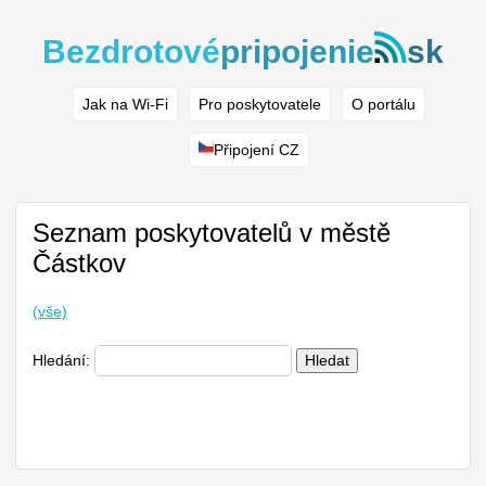
Bezdrotové
pripojenie
sk
Jak na Wi-Fi
Pro poskytovatele
O portálu
Připojení CZ
Seznam poskytovatelů v městě
Částkov
(vše)
Hledání:
Hledat