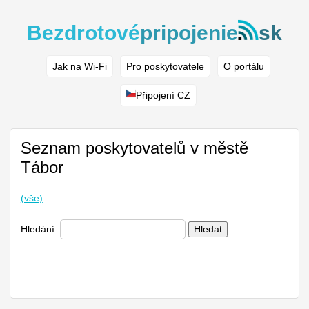
Bezdrotové
pripojenie
sk
Jak na Wi-Fi
Pro poskytovatele
O portálu
Připojení CZ
Seznam poskytovatelů v městě
Tábor
(vše)
Hledání:
Hledat