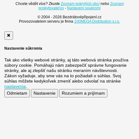
Chcete vědět více? Zkuste
Zoznam pokrytých obcí
nebo
Zoznam
poskytovateľov
-
Nastavení soukromí
© 2004 - 2026 Bezdrátovépřipojení.cz
Provozovatelem serveru je firma
100MEGA Distribution s.r.o.
✖
Nastavenie súkromia
Tak ako všetky webové stránky, aj táto webová stránka používa
súbory cookie. Pomáhajú nám zabezpečiť správne fungovanie
stránky, ale aj zlepšiť našu stránku meraním návštevnosti.
Zákon vyžaduje, aby sme vás na to požiadali o súhlas. Svoj
súhlas môžete kedykoľvek zmeniť alebo odvolať na stránke
nastavenia
.
Odmietam
Nastavenie
Rozumiem a prijímam