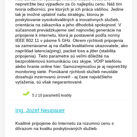
nepretržite bez výpadkov za čo najlepšiu cenu. Náš tím
tvoria odborníci, pre ktorých je ich práca vášňou. Jedine
tak je možné uplatniť našu stratégiu, ktorou je
poskytovanie vysokokvalitných a inovatívnych služieb,
orientácia na zákazníka a jeho dlhodobá spokojnosť. V
súčasnosti prevádzkujeme sieť najnovšej generácie na
pripojenie k internetu, ktorá je postavené podľa normy
IEEE 802.11 v pásme 5 GHz. Okrem rýchlosti pripojenia
sa zameriavame aj na ďalšie kvalitatívne ukazovatele, ako
napríklad latencia(ping), packet loss a jitter (stabilita
pripojenia). Tieto parametre sú veľmi dôležité na
bezproblémovú komunikáciu cez skype, VOIP telefóniu
alebo hranie online hier. Samozrejmosťou je aj nepretržitý
monitoring siete. Ponúkané rýchlosti služieb neustále
dosahujú inzerovanú úroveň - aj čase najväčšieho
vyťaženia, sú však negarantované.
5 z 10 parametrů kvality
Ing. Jozef Neupauer
Kvalitné pripojenie do Internetu za rozumnú cenu s
dôrazom na kvalitu poskytovaných služieb.