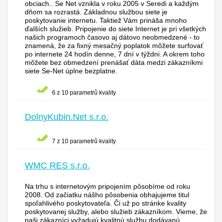
obciach.. Se Net vznikla v roku 2005 v Seredi a každým
dňom sa rozrastá. Základnou službou siete je
poskytovanie internetu. Taktiež Vám prináša mnoho
ďalších služieb. Pripojenie do siete Internet je pri všetkých
našich programoch časovo aj dátovo neobmedzené - to
znamená, že za fixný mesačný poplatok môžete surfovať
po internete 24 hodín denne, 7 dní v týždni. A okrem toho
môžete bez obmedzení prenášať dáta medzi zákazníkmi
siete Se-Net úplne bezplatne.
6 z 10 parametrů kvality
DolnyKubin.Net s.r.o.
7 z 10 parametrů kvality
WMC RES s.r.o.
Na trhu s internetovým pripojením pôsobíme od roku
2008. Od začiatku nášho pôsobenia obhajujeme titul
spoľahlivého poskytovateľa. Či už po stránke kvality
poskytovanej služby, alebo služieb zákazníkom. Vieme, že
naši zákazníci vyžadujú kvalitnú službu dodávanú