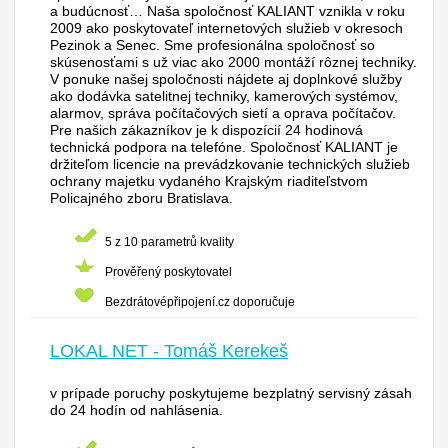
a budúcnosť… Naša spoločnosť KALIANT vznikla v roku
2009 ako poskytovateľ internetových služieb v okresoch
Pezinok a Senec. Sme profesionálna spoločnosť so
skúsenosťami s už viac ako 2000 montáží rôznej techniky.
V ponuke našej spoločnosti nájdete aj doplnkové služby
ako dodávka satelitnej techniky, kamerových systémov,
alarmov, správa počítačových sietí a oprava počítačov.
Pre našich zákazníkov je k dispozícií 24 hodinová
technická podpora na telefóne. Spoločnosť KALIANT je
držiteľom licencie na prevádzkovanie technických služieb
ochrany majetku vydaného Krajským riaditeľstvom
Policajného zboru Bratislava.
5 z 10 parametrů kvality
Prověřený poskytovatel
Bezdrátovépřipojení.cz doporučuje
LOKAL NET - Tomáš Kerekeš
v prípade poruchy poskytujeme bezplatný servisný zásah
do 24 hodín od nahlásenia.