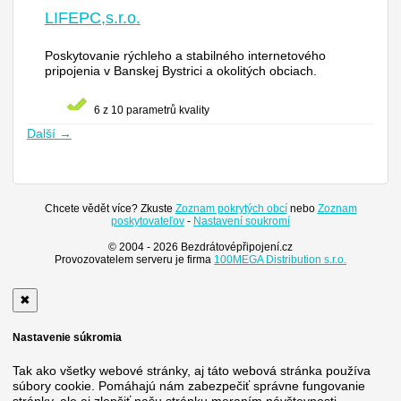
LIFEPC,s.r.o.
Poskytovanie rýchleho a stabilného internetového
pripojenia v Banskej Bystrici a okolitých obciach.
6 z 10 parametrů kvality
Další →
Chcete vědět více? Zkuste
Zoznam pokrytých obcí
nebo
Zoznam
poskytovateľov
-
Nastavení soukromí
© 2004 - 2026 Bezdrátovépřipojení.cz
Provozovatelem serveru je firma
100MEGA Distribution s.r.o.
✖
Nastavenie súkromia
Tak ako všetky webové stránky, aj táto webová stránka používa
súbory cookie. Pomáhajú nám zabezpečiť správne fungovanie
stránky, ale aj zlepšiť našu stránku meraním návštevnosti.