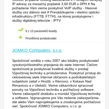
IP adresy za mesačný poplatok 3,60 EUR s DPH # Na
požiadanie Vám vieme poskytnúť VoIP služby - hlasové
služby cez dátovú sieť # Prevádzkujeme i vlastnú optickú
infraštruktúru (FTTB, FTTH), na ktorej poskytujeme i
služby digitálnej televízie - IPTV
6 z 10 parametrů kvality
Prověřený poskytovatel
JOMKO Computers, s.r.o.
Spoločnosť vznikla v roku 2007 ako lokálny poskytovateľ
vysokorýchlostného pripojenia do siete Internet. Cieľom
spoločnosti je poskytovať kvalitné služby v predaji
Výpočtovej techniky a príslušenstva. Poskytnuť prístup do
celosvetovej siete Internet občanom a podnikateľským
subjektom zatiaľ v Hnúšti, v Klenovci, v Kokave Nad
Rimavicou a v Utekáči. Vieme zákazníkovi spracovať
ponuky na Výpočtovú techniku a počítačový software.
Vieme zabezpečiť dodávku a montáž Výpočtovej techniky
a software. Vypracujeme pre Vás riešenie zabezpečenia
dát alebo Vám naprojektujeme a zrealizujeme počítačovú
sieť. Spoločnosť JOMKO Computers, s.r.o. je