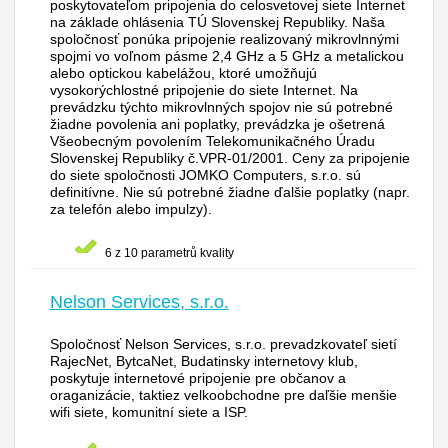
poskytovateľom pripojenia do celosvetovej siete Internet
na základe ohlásenia TÚ Slovenskej Republiky. Naša
spoločnosť ponúka pripojenie realizovaný mikrovlnnými
spojmi vo voľnom pásme 2,4 GHz a 5 GHz a metalickou
alebo optickou kabelážou, ktoré umožňujú
vysokorýchlostné pripojenie do siete Internet. Na
prevádzku týchto mikrovlnných spojov nie sú potrebné
žiadne povolenia ani poplatky, prevádzka je ošetrená
Všeobecným povolením Telekomunikačného Úradu
Slovenskej Republiky č.VPR-01/2001. Ceny za pripojenie
do siete spoločnosti JOMKO Computers, s.r.o. sú
definitívne. Nie sú potrebné žiadne ďalšie poplatky (napr.
za telefón alebo impulzy).
6 z 10 parametrů kvality
Nelson Services, s.r.o.
Spoločnosť Nelson Services, s.r.o. prevadzkovateľ sietí
RajecNet, BytcaNet, Budatinsky internetovy klub,
poskytuje internetové pripojenie pre občanov a
oraganizácie, taktiez velkoobchodne pre daľšie menšie
wifi siete, komunitní siete a ISP.