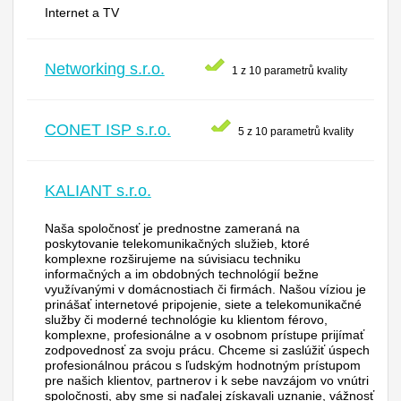
Internet a TV
Networking s.r.o.
1 z 10 parametrů kvality
CONET ISP s.r.o.
5 z 10 parametrů kvality
KALIANT s.r.o.
Naša spoločnosť je prednostne zameraná na
poskytovanie telekomunikačných služieb, ktoré
komplexne rozširujeme na súvisiacu techniku
informačných a im obdobných technológií bežne
využívanými v domácnostiach či firmách. Našou víziou je
prinášať internetové pripojenie, siete a telekomunikačné
služby či moderné technológie ku klientom férovo,
komplexne, profesionálne a v osobnom prístupe prijímať
zodpovednosť za svoju prácu. Chceme si zaslúžiť úspech
profesionálnou prácou s ľudským hodnotným prístupom
pre našich klientov, partnerov i k sebe navzájom vo vnútri
spoločnosti, aby sme si naďalej získavali uznanie, vážnosť