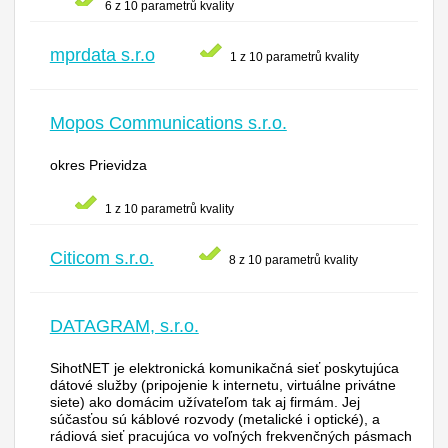
6 z 10 parametrů kvality
mprdata s.r.o
1 z 10 parametrů kvality
Mopos Communications s.r.o.
okres Prievidza
1 z 10 parametrů kvality
Citicom s.r.o.
8 z 10 parametrů kvality
DATAGRAM, s.r.o.
SihotNET je elektronická komunikačná sieť poskytujúca
dátové služby (pripojenie k internetu, virtuálne privátne
siete) ako domácim užívateľom tak aj firmám. Jej
súčasťou sú káblové rozvody (metalické i optické), a
rádiová sieť pracujúca vo voľných frekvenčných pásmach