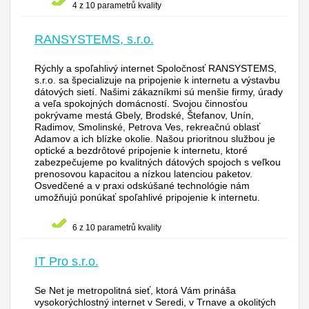
4 z 10 parametrů kvality
RANSYSTEMS, s.r.o.
Rýchly a spoľahlivý internet Spoločnosť RANSYSTEMS,
s.r.o. sa špecializuje na pripojenie k internetu a výstavbu
dátových sietí. Našimi zákazníkmi sú menšie firmy, úrady
a veľa spokojných domácností. Svojou činnosťou
pokrývame mestá Gbely, Brodské, Štefanov, Unín,
Radimov, Smolinské, Petrova Ves, rekreačnú oblasť
Adamov a ich blízke okolie. Našou prioritnou službou je
optické a bezdrôtové pripojenie k internetu, ktoré
zabezpečujeme po kvalitných dátových spojoch s veľkou
prenosovou kapacitou a nízkou latenciou paketov.
Osvedčené a v praxi odskúšané technológie nám
umožňujú ponúkať spoľahlivé pripojenie k internetu.
6 z 10 parametrů kvality
IT Pro s.r.o.
Se Net je metropolitná sieť, ktorá Vám prináša
vysokorýchlostný internet v Seredi, v Trnave a okolitých