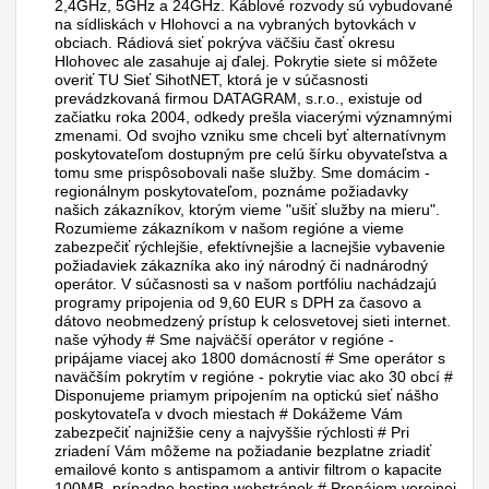
2,4GHz, 5GHz a 24GHz. Káblové rozvody sú vybudované
na sídliskách v Hlohovci a na vybraných bytovkách v
obciach. Rádiová sieť pokrýva väčšiu časť okresu
Hlohovec ale zasahuje aj ďalej. Pokrytie siete si môžete
overiť TU Sieť SihotNET, ktorá je v súčasnosti
prevádzkovaná firmou DATAGRAM, s.r.o., existuje od
začiatku roka 2004, odkedy prešla viacerými významnými
zmenami. Od svojho vzniku sme chceli byť alternatívnym
poskytovateľom dostupným pre celú šírku obyvateľstva a
tomu sme prispôsobovali naše služby. Sme domácim -
regionálnym poskytovateľom, poznáme požiadavky
našich zákazníkov, ktorým vieme "ušiť služby na mieru".
Rozumieme zákazníkom v našom regióne a vieme
zabezpečiť rýchlejšie, efektívnejšie a lacnejšie vybavenie
požiadaviek zákazníka ako iný národný či nadnárodný
operátor. V súčasnosti sa v našom portfóliu nachádzajú
programy pripojenia od 9,60 EUR s DPH za časovo a
dátovo neobmedzený prístup k celosvetovej sieti internet.
naše výhody # Sme najväčší operátor v regióne -
pripájame viacej ako 1800 domácností # Sme operátor s
naväčším pokrytím v regióne - pokrytie viac ako 30 obcí #
Disponujeme priamym pripojením na optickú sieť nášho
poskytovateľa v dvoch miestach # Dokážeme Vám
zabezpečiť najnižšie ceny a najvyššie rýchlosti # Pri
zriadení Vám môžeme na požiadanie bezplatne zriadiť
emailové konto s antispamom a antivir filtrom o kapacite
100MB, prípadne hosting webstránok # Prenájom verejnej