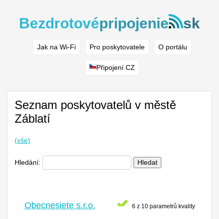
Bezdrotové
pripojenie
sk
Jak na Wi-Fi
Pro poskytovatele
O portálu
Připojení CZ
Seznam poskytovatelů v městě
Záblatí
(vše)
Hledání:
Hledat
Obecnesiete s.r.o.
6 z 10 parametrů kvality