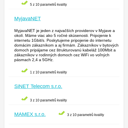
5 z 10 parametrů kvality
MyjavaNET
MyjavaNET je jeden z najvačších providerov v Myjave a
okolí. Máme viac ako 5 ročné skúsenosti. Pripojenie k
internetu 1Gbit/s. Poskytujeme pripojenie do internetu
domácim zákazníkom a aj firmám. Zákazníkov v bytových
domoch pripájame cez štrukturovanú kabeláž 100Mbit a
zákazníkov v rodinných domoch cez WiFi vo voľných
pásmach 2,4 a 5GHz.
1 z 10 parametrů kvality
SiNET Telecom s.r.o.
3 z 10 parametrů kvality
MAMEX s.r.o.
3 z 10 parametrů kvality