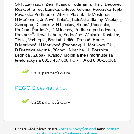
SNP, Zakvášov ,Zem.Kvášov, Podmanín, Hliny, Dedovec,
Rozkvet, Stred, Lánska, Orlové, Kolónia, Považská Teplá,
Považské Podhradie, Vrtižer, Plevník , D.Moštenec,
H.Moštenec, Jelšové, Beluša, Belušské Slatiny, Visolaje,
Sverepec, D.Lieskov, H.Lieskov, Slopná,Podskalie,
Pružina, Ďurdové , D.Milochov, Podhorie pri Ladcoch,
Praznov,Čelkova Lehota, Sadocčné, Záskalie, Kostolec,
Tŕstie, Vrchteplá, Bodiná, Udiča, Prosné, Hatné,
D.Mariková, H.Mariková (Paganov) ,H.Marikova OU ,
D.Breznica,Vydrná ,Púchov ,Nimnica , H.Breznica,
Lednica , Zubák, Kvašov, Mojtín a iné (informujte sa
telefonicky na 0915 457 088 PO - PIA od 8.00-16.00).
5 z 10 parametrů kvality
PEGO Slovakia, s.r.o.
5 z 10 parametrů kvality
Chcete vědět více? Zkuste
Zoznam pokrytých obcí
nebo
Zoznam
poskytovateľov
-
Nastavení soukromí