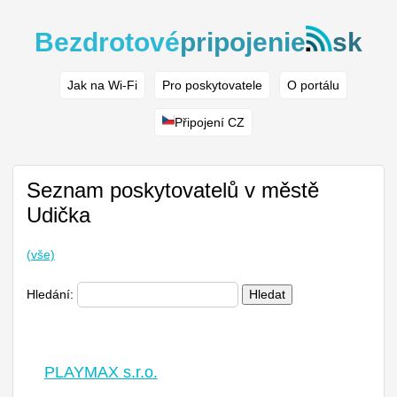
Bezdrotové
pripojenie
sk
Jak na Wi-Fi
Pro poskytovatele
O portálu
Připojení CZ
Seznam poskytovatelů v městě
Udička
(vše)
Hledání:
Hledat
PLAYMAX s.r.o.