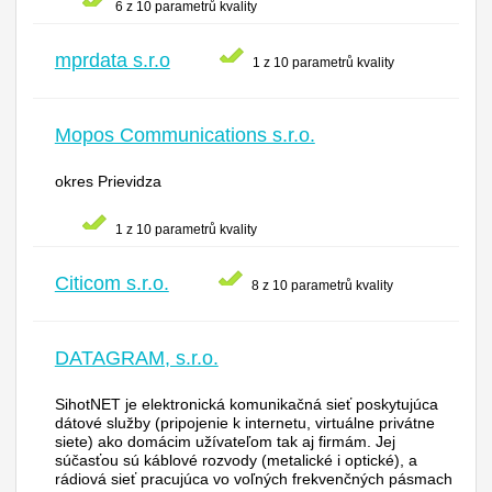
6 z 10 parametrů kvality
mprdata s.r.o
1 z 10 parametrů kvality
Mopos Communications s.r.o.
okres Prievidza
1 z 10 parametrů kvality
Citicom s.r.o.
8 z 10 parametrů kvality
DATAGRAM, s.r.o.
SihotNET je elektronická komunikačná sieť poskytujúca
dátové služby (pripojenie k internetu, virtuálne privátne
siete) ako domácim užívateľom tak aj firmám. Jej
súčasťou sú káblové rozvody (metalické i optické), a
rádiová sieť pracujúca vo voľných frekvenčných pásmach