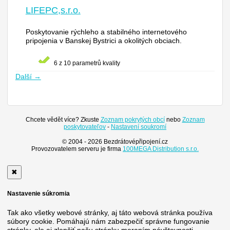
LIFEPC,s.r.o.
Poskytovanie rýchleho a stabilného internetového
pripojenia v Banskej Bystrici a okolitých obciach.
6 z 10 parametrů kvality
Další →
Chcete vědět více? Zkuste
Zoznam pokrytých obcí
nebo
Zoznam
poskytovateľov
-
Nastavení soukromí
© 2004 - 2026 Bezdrátovépřipojení.cz
Provozovatelem serveru je firma
100MEGA Distribution s.r.o.
✖
Nastavenie súkromia
Tak ako všetky webové stránky, aj táto webová stránka používa
súbory cookie. Pomáhajú nám zabezpečiť správne fungovanie
stránky, ale aj zlepšiť našu stránku meraním návštevnosti.