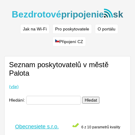
Bezdrotové
pripojenie
sk
Jak na Wi-Fi
Pro poskytovatele
O portálu
Připojení CZ
Seznam poskytovatelů v městě
Palota
(vše)
Hledání:
Hledat
Obecnesiete s.r.o.
6 z 10 parametrů kvality