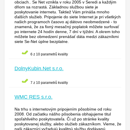
obciach.. Se Net vznikla v roku 2005 v Seredi a každým
dňom sa rozrastá. Základnou službou siete je
poskytovanie internetu. Taktiež Vám prináša mnoho
ďalších služieb. Pripojenie do siete Internet je pri všetkých
našich programoch časovo aj dátovo neobmedzené - to
znamená, že za fixný mesačný poplatok môžete surfovať
po internete 24 hodín denne, 7 dní v týždni. A okrem toho
môžete bez obmedzení prenášať dáta medzi zákazníkmi
siete Se-Net úplne bezplatne.
6 z 10 parametrů kvality
DolnyKubin.Net s.r.o.
7 z 10 parametrů kvality
WMC RES s.r.o.
Na trhu s internetovým pripojením pôsobíme od roku
2008. Od začiatku nášho pôsobenia obhajujeme titul
spoľahlivého poskytovateľa. Či už po stránke kvality
poskytovanej služby, alebo služieb zákazníkom. Vieme, že
naši zákazníci vyžadujú kvalitnú službu dodávanú