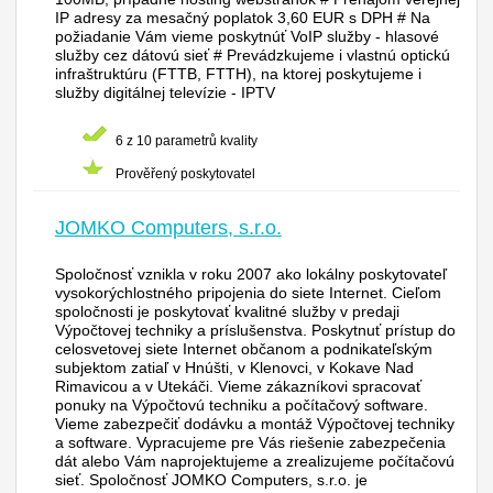
IP adresy za mesačný poplatok 3,60 EUR s DPH # Na
požiadanie Vám vieme poskytnúť VoIP služby - hlasové
služby cez dátovú sieť # Prevádzkujeme i vlastnú optickú
infraštruktúru (FTTB, FTTH), na ktorej poskytujeme i
služby digitálnej televízie - IPTV
6 z 10 parametrů kvality
Prověřený poskytovatel
JOMKO Computers, s.r.o.
Spoločnosť vznikla v roku 2007 ako lokálny poskytovateľ
vysokorýchlostného pripojenia do siete Internet. Cieľom
spoločnosti je poskytovať kvalitné služby v predaji
Výpočtovej techniky a príslušenstva. Poskytnuť prístup do
celosvetovej siete Internet občanom a podnikateľským
subjektom zatiaľ v Hnúšti, v Klenovci, v Kokave Nad
Rimavicou a v Utekáči. Vieme zákazníkovi spracovať
ponuky na Výpočtovú techniku a počítačový software.
Vieme zabezpečiť dodávku a montáž Výpočtovej techniky
a software. Vypracujeme pre Vás riešenie zabezpečenia
dát alebo Vám naprojektujeme a zrealizujeme počítačovú
sieť. Spoločnosť JOMKO Computers, s.r.o. je