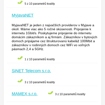
5 z 10 parametrů kvality
MyjavaNET
MyjavaNET je jeden z najvačších providerov v Myjave a
okolí. Máme viac ako 5 ročné skúsenosti. Pripojenie k
internetu 1Gbit/s. Poskytujeme pripojenie do internetu
domácim zákazníkom a aj firmám. Zákazníkov v bytových
domoch pripájame cez štrukturovanú kabeláž 100Mbit a
zákazníkov v rodinných domoch cez WiFi vo voľných
pásmach 2,4 a 5GHz.
1 z 10 parametrů kvality
SiNET Telecom s.r.o.
3 z 10 parametrů kvality
MAMEX s.r.o.
3 z 10 parametrů kvality