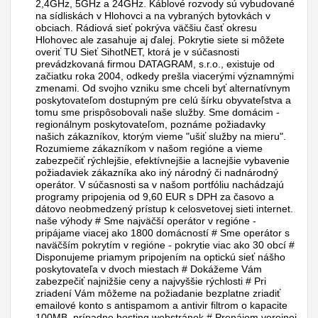
2,4GHz, 5GHz a 24GHz. Káblové rozvody sú vybudované
na sídliskách v Hlohovci a na vybraných bytovkách v
obciach. Rádiová sieť pokrýva väčšiu časť okresu
Hlohovec ale zasahuje aj ďalej. Pokrytie siete si môžete
overiť TU Sieť SihotNET, ktorá je v súčasnosti
prevádzkovaná firmou DATAGRAM, s.r.o., existuje od
začiatku roka 2004, odkedy prešla viacerými významnými
zmenami. Od svojho vzniku sme chceli byť alternatívnym
poskytovateľom dostupným pre celú šírku obyvateľstva a
tomu sme prispôsobovali naše služby. Sme domácim -
regionálnym poskytovateľom, poznáme požiadavky
našich zákazníkov, ktorým vieme "ušiť služby na mieru".
Rozumieme zákazníkom v našom regióne a vieme
zabezpečiť rýchlejšie, efektívnejšie a lacnejšie vybavenie
požiadaviek zákazníka ako iný národný či nadnárodný
operátor. V súčasnosti sa v našom portfóliu nachádzajú
programy pripojenia od 9,60 EUR s DPH za časovo a
dátovo neobmedzený prístup k celosvetovej sieti internet.
naše výhody # Sme najväčší operátor v regióne -
pripájame viacej ako 1800 domácností # Sme operátor s
naväčším pokrytím v regióne - pokrytie viac ako 30 obcí #
Disponujeme priamym pripojením na optickú sieť nášho
poskytovateľa v dvoch miestach # Dokážeme Vám
zabezpečiť najnižšie ceny a najvyššie rýchlosti # Pri
zriadení Vám môžeme na požiadanie bezplatne zriadiť
emailové konto s antispamom a antivir filtrom o kapacite
100MB, prípadne hosting webstránok # Prenájom verejnej