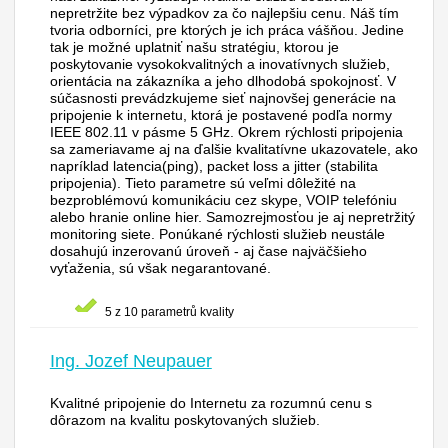
nepretržite bez výpadkov za čo najlepšiu cenu. Náš tím
tvoria odborníci, pre ktorých je ich práca vášňou. Jedine
tak je možné uplatniť našu stratégiu, ktorou je
poskytovanie vysokokvalitných a inovatívnych služieb,
orientácia na zákazníka a jeho dlhodobá spokojnosť. V
súčasnosti prevádzkujeme sieť najnovšej generácie na
pripojenie k internetu, ktorá je postavené podľa normy
IEEE 802.11 v pásme 5 GHz. Okrem rýchlosti pripojenia
sa zameriavame aj na ďalšie kvalitatívne ukazovatele, ako
napríklad latencia(ping), packet loss a jitter (stabilita
pripojenia). Tieto parametre sú veľmi dôležité na
bezproblémovú komunikáciu cez skype, VOIP telefóniu
alebo hranie online hier. Samozrejmosťou je aj nepretržitý
monitoring siete. Ponúkané rýchlosti služieb neustále
dosahujú inzerovanú úroveň - aj čase najväčšieho
vyťaženia, sú však negarantované.
5 z 10 parametrů kvality
Ing. Jozef Neupauer
Kvalitné pripojenie do Internetu za rozumnú cenu s
dôrazom na kvalitu poskytovaných služieb.