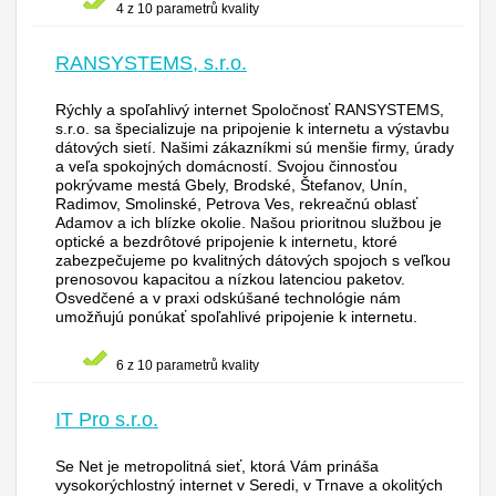
4 z 10 parametrů kvality
RANSYSTEMS, s.r.o.
Rýchly a spoľahlivý internet Spoločnosť RANSYSTEMS,
s.r.o. sa špecializuje na pripojenie k internetu a výstavbu
dátových sietí. Našimi zákazníkmi sú menšie firmy, úrady
a veľa spokojných domácností. Svojou činnosťou
pokrývame mestá Gbely, Brodské, Štefanov, Unín,
Radimov, Smolinské, Petrova Ves, rekreačnú oblasť
Adamov a ich blízke okolie. Našou prioritnou službou je
optické a bezdrôtové pripojenie k internetu, ktoré
zabezpečujeme po kvalitných dátových spojoch s veľkou
prenosovou kapacitou a nízkou latenciou paketov.
Osvedčené a v praxi odskúšané technológie nám
umožňujú ponúkať spoľahlivé pripojenie k internetu.
6 z 10 parametrů kvality
IT Pro s.r.o.
Se Net je metropolitná sieť, ktorá Vám prináša
vysokorýchlostný internet v Seredi, v Trnave a okolitých