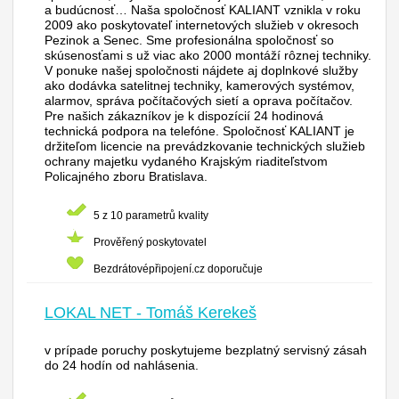
a budúcnosť… Naša spoločnosť KALIANT vznikla v roku
2009 ako poskytovateľ internetových služieb v okresoch
Pezinok a Senec. Sme profesionálna spoločnosť so
skúsenosťami s už viac ako 2000 montáží rôznej techniky.
V ponuke našej spoločnosti nájdete aj doplnkové služby
ako dodávka satelitnej techniky, kamerových systémov,
alarmov, správa počítačových sietí a oprava počítačov.
Pre našich zákazníkov je k dispozícií 24 hodinová
technická podpora na telefóne. Spoločnosť KALIANT je
držiteľom licencie na prevádzkovanie technických služieb
ochrany majetku vydaného Krajským riaditeľstvom
Policajného zboru Bratislava.
5 z 10 parametrů kvality
Prověřený poskytovatel
Bezdrátovépřipojení.cz doporučuje
LOKAL NET - Tomáš Kerekeš
v prípade poruchy poskytujeme bezplatný servisný zásah
do 24 hodín od nahlásenia.