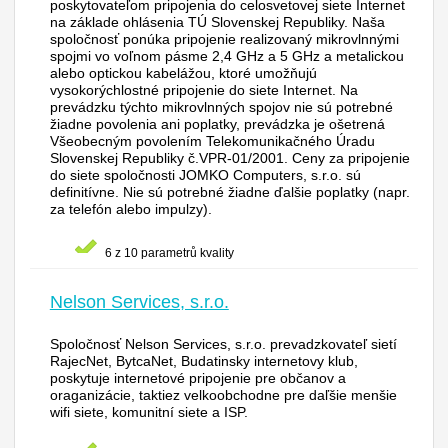
poskytovateľom pripojenia do celosvetovej siete Internet
na základe ohlásenia TÚ Slovenskej Republiky. Naša
spoločnosť ponúka pripojenie realizovaný mikrovlnnými
spojmi vo voľnom pásme 2,4 GHz a 5 GHz a metalickou
alebo optickou kabelážou, ktoré umožňujú
vysokorýchlostné pripojenie do siete Internet. Na
prevádzku týchto mikrovlnných spojov nie sú potrebné
žiadne povolenia ani poplatky, prevádzka je ošetrená
Všeobecným povolením Telekomunikačného Úradu
Slovenskej Republiky č.VPR-01/2001. Ceny za pripojenie
do siete spoločnosti JOMKO Computers, s.r.o. sú
definitívne. Nie sú potrebné žiadne ďalšie poplatky (napr.
za telefón alebo impulzy).
6 z 10 parametrů kvality
Nelson Services, s.r.o.
Spoločnosť Nelson Services, s.r.o. prevadzkovateľ sietí
RajecNet, BytcaNet, Budatinsky internetovy klub,
poskytuje internetové pripojenie pre občanov a
oraganizácie, taktiez velkoobchodne pre daľšie menšie
wifi siete, komunitní siete a ISP.