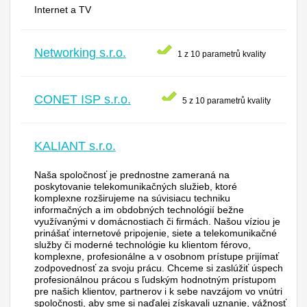
Internet a TV
Networking s.r.o.
1 z 10 parametrů kvality
CONET ISP s.r.o.
5 z 10 parametrů kvality
KALIANT s.r.o.
Naša spoločnosť je prednostne zameraná na
poskytovanie telekomunikačných služieb, ktoré
komplexne rozširujeme na súvisiacu techniku
informačných a im obdobných technológií bežne
využívanými v domácnostiach či firmách. Našou víziou je
prinášať internetové pripojenie, siete a telekomunikačné
služby či moderné technológie ku klientom férovo,
komplexne, profesionálne a v osobnom prístupe prijímať
zodpovednosť za svoju prácu. Chceme si zaslúžiť úspech
profesionálnou prácou s ľudským hodnotným prístupom
pre našich klientov, partnerov i k sebe navzájom vo vnútri
spoločnosti, aby sme si naďalej získavali uznanie, vážnosť