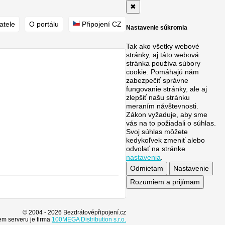
✖
atele
O portálu
Připojení CZ
Nastavenie súkromia
Tak ako všetky webové
stránky, aj táto webová
stránka používa súbory
cookie. Pomáhajú nám
zabezpečiť správne
fungovanie stránky, ale aj
zlepšiť našu stránku
meraním návštevnosti.
Zákon vyžaduje, aby sme
vás na to požiadali o súhlas.
Svoj súhlas môžete
kedykoľvek zmeniť alebo
odvolať na stránke
nastavenia
.
Odmietam
Nastavenie
Rozumiem a prijímam
© 2004 - 2026 Bezdrátovépřipojení.cz
m serveru je firma
100MEGA Distribution s.r.o.