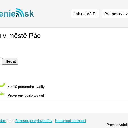
enie
sk
Jak na Wi-Fi
Pro poskytov
ů v městě Pác
Hledat
4 z 10 parametrů kvality
Prověřený poskytovatel
obcí
nebo
Zoznam poskytovateľov
-
Nastavení soukromí
Provozovatele