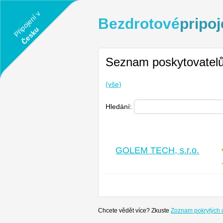
Připojení v
Bezdrotové
pripoj
Česku
Seznam poskytovatel
(vše)
Hledání:
GOLEM TECH, s.r.o.
Chcete vědět více? Zkuste
Zoznam pokrytých 