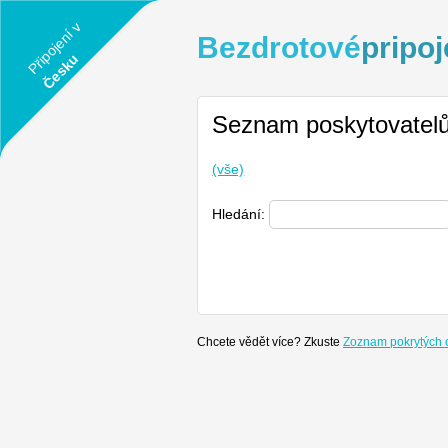
Připojení v
Bezdrotové
pripoj
Česku
Seznam poskytovatelů
(vše)
Hledání:
Chcete vědět více? Zkuste
Zoznam pokrytých 