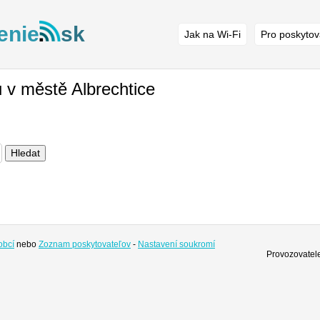
enie
sk
Jak na Wi-Fi
Pro poskytov
 v městě Albrechtice
Hledat
obcí
nebo
Zoznam poskytovateľov
-
Nastavení soukromí
Provozovatele