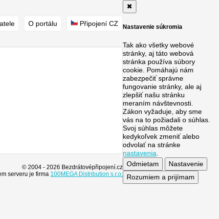
✖
atele
O portálu
Připojení CZ
Nastavenie súkromia
Tak ako všetky webové
stránky, aj táto webová
stránka používa súbory
cookie. Pomáhajú nám
zabezpečiť správne
fungovanie stránky, ale aj
zlepšiť našu stránku
meraním návštevnosti.
Zákon vyžaduje, aby sme
vás na to požiadali o súhlas.
Svoj súhlas môžete
kedykoľvek zmeniť alebo
odvolať na stránke
nastavenia
.
Odmietam
Nastavenie
© 2004 - 2026 Bezdrátovépřipojení.cz
m serveru je firma
100MEGA Distribution s.r.o.
Rozumiem a prijímam