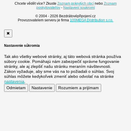
Chcete vědět více? Zkuste
Zoznam pokrytých obcí
nebo
Zoznam
poskytovateľov
-
Nastavení soukromí
© 2004 - 2026 Bezdrátovépřipojení.cz
Provozovatelem serveru je firma
100MEGA Distribution s.r.o.
✖
Nastavenie súkromia
Tak ako všetky webové stránky, aj táto webová stránka používa
súbory cookie. Pomáhajú nám zabezpečiť správne fungovanie
stránky, ale aj zlepšiť našu stránku meraním návštevnosti.
Zákon vyžaduje, aby sme vás na to požiadali o súhlas. Svoj
súhlas môžete kedykoľvek zmeniť alebo odvolať na stránke
nastavenia
.
Odmietam
Nastavenie
Rozumiem a prijímam