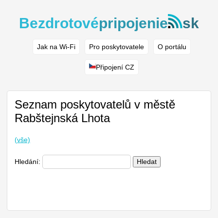
Bezdrotové
pripojenie
sk
Jak na Wi-Fi
Pro poskytovatele
O portálu
Připojení CZ
Seznam poskytovatelů v městě
Rabštejnská Lhota
(vše)
Hledání:
Hledat