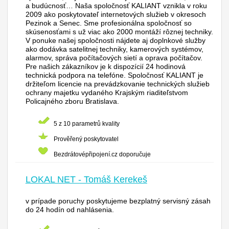
a budúcnosť… Naša spoločnosť KALIANT vznikla v roku
2009 ako poskytovateľ internetových služieb v okresoch
Pezinok a Senec. Sme profesionálna spoločnosť so
skúsenosťami s už viac ako 2000 montáží rôznej techniky.
V ponuke našej spoločnosti nájdete aj doplnkové služby
ako dodávka satelitnej techniky, kamerových systémov,
alarmov, správa počítačových sietí a oprava počítačov.
Pre našich zákazníkov je k dispozícií 24 hodinová
technická podpora na telefóne. Spoločnosť KALIANT je
držiteľom licencie na prevádzkovanie technických služieb
ochrany majetku vydaného Krajským riaditeľstvom
Policajného zboru Bratislava.
5 z 10 parametrů kvality
Prověřený poskytovatel
Bezdrátovépřipojení.cz doporučuje
LOKAL NET - Tomáš Kerekeš
v prípade poruchy poskytujeme bezplatný servisný zásah
do 24 hodín od nahlásenia.