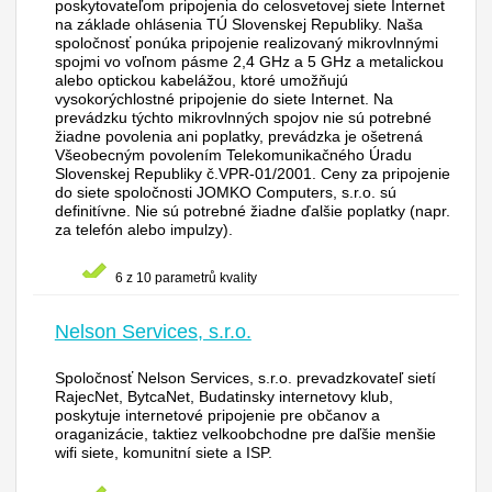
poskytovateľom pripojenia do celosvetovej siete Internet
na základe ohlásenia TÚ Slovenskej Republiky. Naša
spoločnosť ponúka pripojenie realizovaný mikrovlnnými
spojmi vo voľnom pásme 2,4 GHz a 5 GHz a metalickou
alebo optickou kabelážou, ktoré umožňujú
vysokorýchlostné pripojenie do siete Internet. Na
prevádzku týchto mikrovlnných spojov nie sú potrebné
žiadne povolenia ani poplatky, prevádzka je ošetrená
Všeobecným povolením Telekomunikačného Úradu
Slovenskej Republiky č.VPR-01/2001. Ceny za pripojenie
do siete spoločnosti JOMKO Computers, s.r.o. sú
definitívne. Nie sú potrebné žiadne ďalšie poplatky (napr.
za telefón alebo impulzy).
6 z 10 parametrů kvality
Nelson Services, s.r.o.
Spoločnosť Nelson Services, s.r.o. prevadzkovateľ sietí
RajecNet, BytcaNet, Budatinsky internetovy klub,
poskytuje internetové pripojenie pre občanov a
oraganizácie, taktiez velkoobchodne pre daľšie menšie
wifi siete, komunitní siete a ISP.