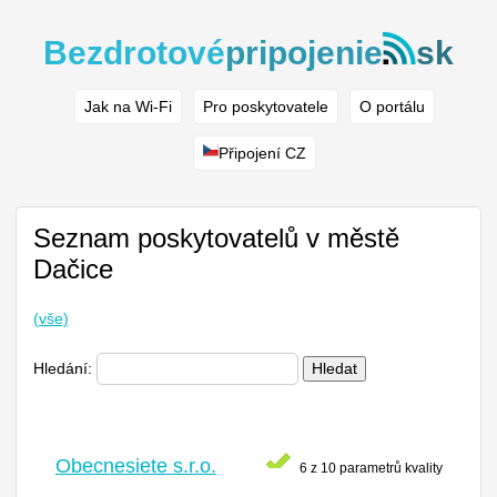
Bezdrotové
pripojenie
sk
Jak na Wi-Fi
Pro poskytovatele
O portálu
Připojení CZ
Seznam poskytovatelů v městě
Dačice
(vše)
Hledání:
Hledat
Obecnesiete s.r.o.
6 z 10 parametrů kvality