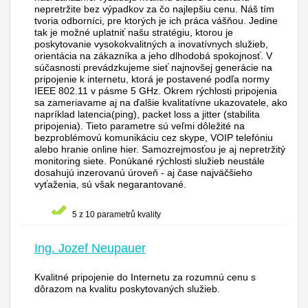
nepretržite bez výpadkov za čo najlepšiu cenu. Náš tím
tvoria odborníci, pre ktorých je ich práca vášňou. Jedine
tak je možné uplatniť našu stratégiu, ktorou je
poskytovanie vysokokvalitných a inovatívnych služieb,
orientácia na zákazníka a jeho dlhodobá spokojnosť. V
súčasnosti prevádzkujeme sieť najnovšej generácie na
pripojenie k internetu, ktorá je postavené podľa normy
IEEE 802.11 v pásme 5 GHz. Okrem rýchlosti pripojenia
sa zameriavame aj na ďalšie kvalitatívne ukazovatele, ako
napríklad latencia(ping), packet loss a jitter (stabilita
pripojenia). Tieto parametre sú veľmi dôležité na
bezproblémovú komunikáciu cez skype, VOIP telefóniu
alebo hranie online hier. Samozrejmosťou je aj nepretržitý
monitoring siete. Ponúkané rýchlosti služieb neustále
dosahujú inzerovanú úroveň - aj čase najväčšieho
vyťaženia, sú však negarantované.
5 z 10 parametrů kvality
Ing. Jozef Neupauer
Kvalitné pripojenie do Internetu za rozumnú cenu s
dôrazom na kvalitu poskytovaných služieb.