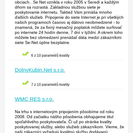
obciach.. Se Net vznikla v roku 2005 v Seredi a každým
dňom sa rozrastá. Základnou službou siete je
poskytovanie internetu. Taktiež Vám prináša mnoho
ďalších služieb. Pripojenie do siete Internet je pri všetkých
našich programoch časovo aj dátovo neobmedzené - to
znamená, že za fixný mesačný poplatok môžete surfovať
po internete 24 hodín denne, 7 dní v týždni. A okrem toho
môžete bez obmedzení prenášať dáta medzi zákazníkmi
siete Se-Net úplne bezplatne.
6 z 10 parametrů kvality
DolnyKubin.Net s.r.o.
7 z 10 parametrů kvality
WMC RES s.r.o.
Na trhu s internetovým pripojením pôsobíme od roku
2008. Od začiatku nášho pôsobenia obhajujeme titul
spoľahlivého poskytovateľa. Či už po stránke kvality
poskytovanej služby, alebo služieb zákazníkom. Vieme, že
naši zákazníci vyžadujú kvalitnú službu dodávanú