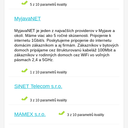
5 z 10 parametrů kvality
MyjavaNET
MyjavaNET je jeden z najvačších providerov v Myjave a
okolí. Máme viac ako 5 ročné skúsenosti. Pripojenie k
internetu 1Gbit/s. Poskytujeme pripojenie do internetu
domácim zákazníkom a aj firmám. Zákazníkov v bytových
domoch pripájame cez štrukturovanú kabeláž 100Mbit a
zákazníkov v rodinných domoch cez WiFi vo voľných
pásmach 2,4 a 5GHz.
1 z 10 parametrů kvality
SiNET Telecom s.r.o.
3 z 10 parametrů kvality
MAMEX s.r.o.
3 z 10 parametrů kvality