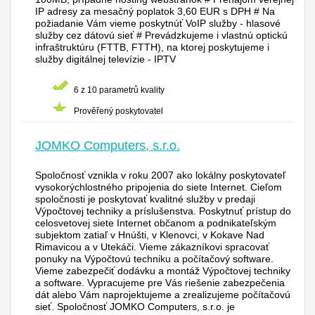
IP adresy za mesačný poplatok 3,60 EUR s DPH # Na
požiadanie Vám vieme poskytnúť VoIP služby - hlasové
služby cez dátovú sieť # Prevádzkujeme i vlastnú optickú
infraštruktúru (FTTB, FTTH), na ktorej poskytujeme i
služby digitálnej televízie - IPTV
6 z 10 parametrů kvality
Prověřený poskytovatel
JOMKO Computers, s.r.o.
Spoločnosť vznikla v roku 2007 ako lokálny poskytovateľ
vysokorýchlostného pripojenia do siete Internet. Cieľom
spoločnosti je poskytovať kvalitné služby v predaji
Výpočtovej techniky a príslušenstva. Poskytnuť prístup do
celosvetovej siete Internet občanom a podnikateľským
subjektom zatiaľ v Hnúšti, v Klenovci, v Kokave Nad
Rimavicou a v Utekáči. Vieme zákazníkovi spracovať
ponuky na Výpočtovú techniku a počítačový software.
Vieme zabezpečiť dodávku a montáž Výpočtovej techniky
a software. Vypracujeme pre Vás riešenie zabezpečenia
dát alebo Vám naprojektujeme a zrealizujeme počítačovú
sieť. Spoločnosť JOMKO Computers, s.r.o. je