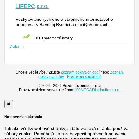
LIFEPC,s.r.o.
Poskytovanie rýchleho a stabilného internetového
pripojenia v Banskej Bystrici a okolitých obciach.
6 z 10 parametrů kvality
Další →
Chcete vědět více? Zkuste
Zoznam pokrytých obcí
nebo
Zoznam
poskytovateľov
-
Nastavení soukromí
© 2004 - 2026 Bezdrátovépřipojení.cz
Provozovatelem serveru je firma
100MEGA Distribution s.r.o.
✖
Nastavenie súkromia
Tak ako všetky webové stránky, aj táto webová stránka používa
súbory cookie. Pomáhajú nám zabezpečiť správne fungovanie
stránky, ale aj zlepšiť našu stránku meraním návštevnosti.