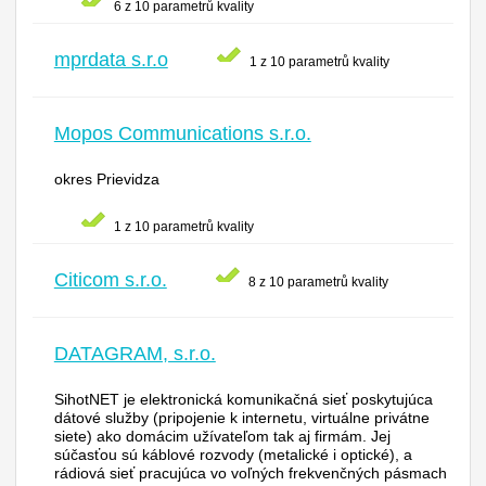
6 z 10 parametrů kvality
mprdata s.r.o
1 z 10 parametrů kvality
Mopos Communications s.r.o.
okres Prievidza
1 z 10 parametrů kvality
Citicom s.r.o.
8 z 10 parametrů kvality
DATAGRAM, s.r.o.
SihotNET je elektronická komunikačná sieť poskytujúca
dátové služby (pripojenie k internetu, virtuálne privátne
siete) ako domácim užívateľom tak aj firmám. Jej
súčasťou sú káblové rozvody (metalické i optické), a
rádiová sieť pracujúca vo voľných frekvenčných pásmach