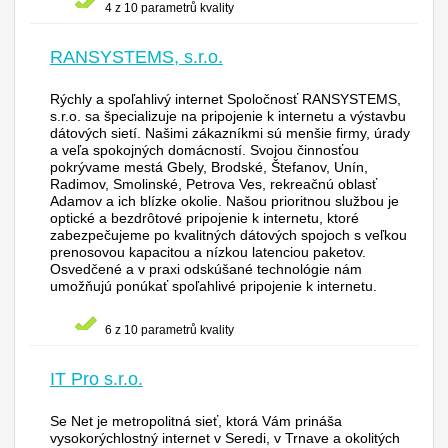
4 z 10 parametrů kvality
RANSYSTEMS, s.r.o.
Rýchly a spoľahlivý internet Spoločnosť RANSYSTEMS,
s.r.o. sa špecializuje na pripojenie k internetu a výstavbu
dátových sietí. Našimi zákazníkmi sú menšie firmy, úrady
a veľa spokojných domácností. Svojou činnosťou
pokrývame mestá Gbely, Brodské, Štefanov, Unín,
Radimov, Smolinské, Petrova Ves, rekreačnú oblasť
Adamov a ich blízke okolie. Našou prioritnou službou je
optické a bezdrôtové pripojenie k internetu, ktoré
zabezpečujeme po kvalitných dátových spojoch s veľkou
prenosovou kapacitou a nízkou latenciou paketov.
Osvedčené a v praxi odskúšané technológie nám
umožňujú ponúkať spoľahlivé pripojenie k internetu.
6 z 10 parametrů kvality
IT Pro s.r.o.
Se Net je metropolitná sieť, ktorá Vám prináša
vysokorýchlostný internet v Seredi, v Trnave a okolitých