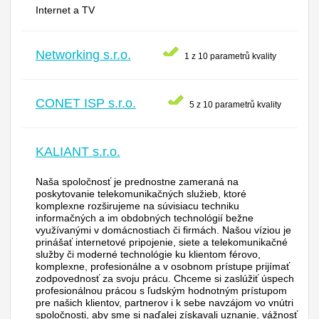
Internet a TV
Networking s.r.o.
1 z 10 parametrů kvality
CONET ISP s.r.o.
5 z 10 parametrů kvality
KALIANT s.r.o.
Naša spoločnosť je prednostne zameraná na
poskytovanie telekomunikačných služieb, ktoré
komplexne rozširujeme na súvisiacu techniku
informačných a im obdobných technológií bežne
využívanými v domácnostiach či firmách. Našou víziou je
prinášať internetové pripojenie, siete a telekomunikačné
služby či moderné technológie ku klientom férovo,
komplexne, profesionálne a v osobnom prístupe prijímať
zodpovednosť za svoju prácu. Chceme si zaslúžiť úspech
profesionálnou prácou s ľudským hodnotným prístupom
pre našich klientov, partnerov i k sebe navzájom vo vnútri
spoločnosti, aby sme si naďalej získavali uznanie, vážnosť