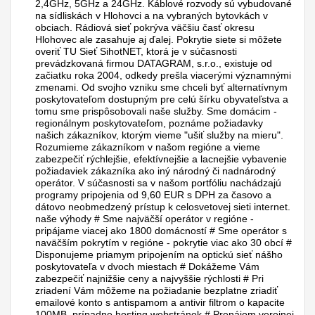
2,4GHz, 5GHz a 24GHz. Káblové rozvody sú vybudované
na sídliskách v Hlohovci a na vybraných bytovkách v
obciach. Rádiová sieť pokrýva väčšiu časť okresu
Hlohovec ale zasahuje aj ďalej. Pokrytie siete si môžete
overiť TU Sieť SihotNET, ktorá je v súčasnosti
prevádzkovaná firmou DATAGRAM, s.r.o., existuje od
začiatku roka 2004, odkedy prešla viacerými významnými
zmenami. Od svojho vzniku sme chceli byť alternatívnym
poskytovateľom dostupným pre celú šírku obyvateľstva a
tomu sme prispôsobovali naše služby. Sme domácim -
regionálnym poskytovateľom, poznáme požiadavky
našich zákazníkov, ktorým vieme "ušiť služby na mieru".
Rozumieme zákazníkom v našom regióne a vieme
zabezpečiť rýchlejšie, efektívnejšie a lacnejšie vybavenie
požiadaviek zákazníka ako iný národný či nadnárodný
operátor. V súčasnosti sa v našom portfóliu nachádzajú
programy pripojenia od 9,60 EUR s DPH za časovo a
dátovo neobmedzený prístup k celosvetovej sieti internet.
naše výhody # Sme najväčší operátor v regióne -
pripájame viacej ako 1800 domácností # Sme operátor s
naväčším pokrytím v regióne - pokrytie viac ako 30 obcí #
Disponujeme priamym pripojením na optickú sieť nášho
poskytovateľa v dvoch miestach # Dokážeme Vám
zabezpečiť najnižšie ceny a najvyššie rýchlosti # Pri
zriadení Vám môžeme na požiadanie bezplatne zriadiť
emailové konto s antispamom a antivir filtrom o kapacite
100MB, prípadne hosting webstránok # Prenájom verejnej